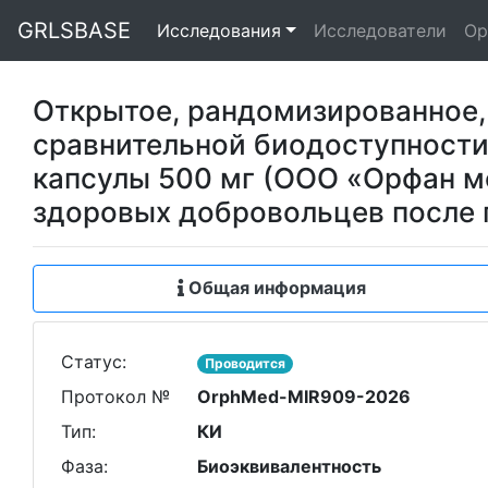
GRLSBASE
Исследования
Исследователи
Ор
Открытое, рандомизированное, 
сравнительной биодоступности
капсулы 500 мг (ООО «Орфан м
здоровых добровольцев после
Общая информация
Статус:
Проводится
Протокол №
OrphMed-MIR909-2026
Тип:
КИ
Фаза:
Биоэквивалентность