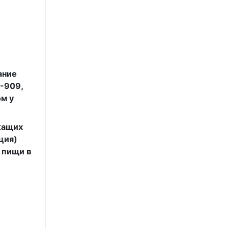
ание
-909,
м у
жащих
ция)
 пищи в