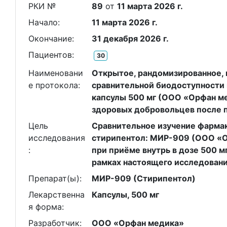
РКИ №
89
от
11 марта 2026 г.
Начало:
11 марта 2026 г.
Окончание:
31 декабря 2026 г.
Пациентов:
30
Наименовани
Открытое, рандомизированное, 
е протокола:
сравнительной биодоступности 
капсулы 500 мг (ООО «Орфан ме
здоровых добровольцев после 
Цель
Сравнительное изучение фарма
исследования
стирипентол: МИР-909 (ООО «Ор
:
при приёме внутрь в дозе 500 
рамках настоящего исследовани
Препарат(ы):
МИР-909 (Стирипентол)
Лекарственна
Капсулы, 500 мг
я форма:
Разработчик:
ООО «Орфан медика»