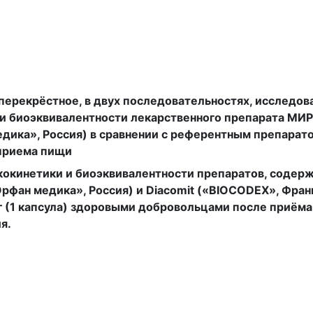
перекрёстное, в двух последовательностях, исследов
и биоэквивалентности лекарственного препарата МИР
дика», Россия) в сравнении с референтным препарато
приема пищи
кокинетики и биоэквивалентности препаратов, содер
фан медика», Россия) и Diacomit («BIOCODEX», Фран
мг (1 капсула) здоровыми добровольцами после приёма
я.