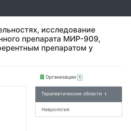
ельностях, исследование
нного препарата МИР-909,
еферентным препаратом у
Организации
1
Терапевтические области
1
Неврология