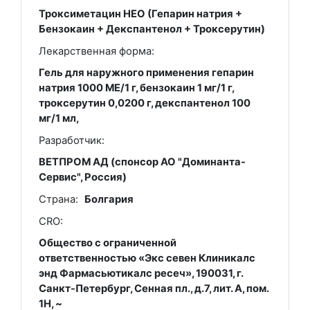
Троксиметацин НЕО (Гепарин натрия +
Бензокаин + Декспантенол + Троксерутин)
Лекарственная форма:
Гель для наружного применения гепарин
натрия 1000 МЕ/1 г, бензокаин 1 мг/1 г,
троксерутин 0,0200 г, декспантенол 100
мг/1 мл,
Разработчик:
ВЕТПРОМ АД (спонсор АО "Доминанта-
Сервис", Россия)
Страна:
Болгария
CRO:
Общество с ограниченной
ответственностью «Экс севен Клиникалс
энд Фармасьютикалс ресеч», 190031, г.
Санкт-Петербург, Сенная пл., д.7, лит. А, пом.
1Н, ~