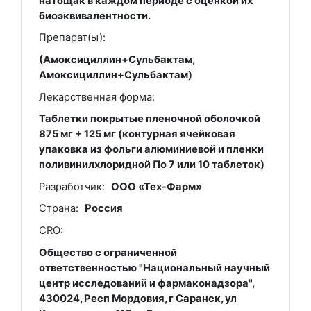
натощак в каждом периоде с оценкой их
биоэквивалентности.
Препарат(ы):
(Амоксициллин+Сульбактам,
Амоксициллин+Сульбактам)
Лекарственная форма:
Таблетки покрытые пленочной оболочкой
875 мг + 125 мг (контурная ячейковая
упаковка из фольги алюминиевой и пленки
поливинилхлоридной По 7 или 10 таблеток)
Разработчик:
ООО «Тех-Фарм»
Страна:
Россия
CRO:
Общество с ограниченной
ответственностью "Национальный научный
центр исследований и фармаконадзора",
430024, Респ Мордовия, г Саранск, ул