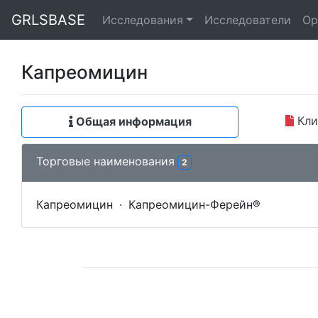
GRLSBASE
Исследования
Исследователи
Ор
Капреомицин
Кли
Общая информация
Торговые наименования
2
Капреомицин
·
Капреомицин-Ферейн®