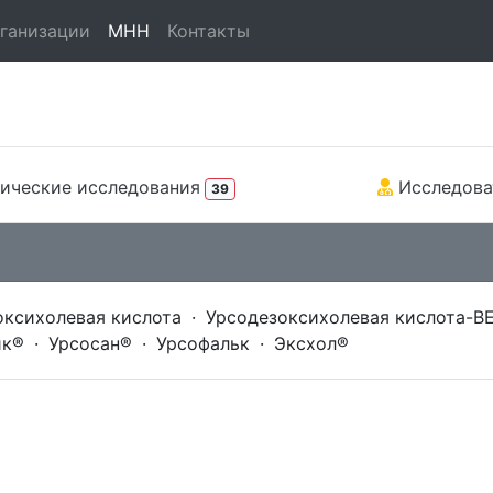
ганизации
МНН
Контакты
ические исследования
Исследова
39
ксихолевая кислота
·
Урсодезоксихолевая кислота-В
ик®
·
Урсосан®
·
Урсофальк
·
Эксхол®