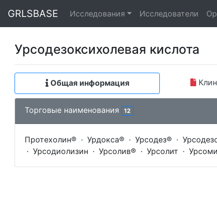
GRLSBASE
Исследования
Исследователи
Ор
Урсодезоксихолевая кислота
Клин
Общая информация
Торговые наименования
12
Протехолин®
·
Урдокса®
·
Урсодез®
·
Урсодезо
·
Урсодиолизин
·
Урсолив®
·
Урсолит
·
Урсом