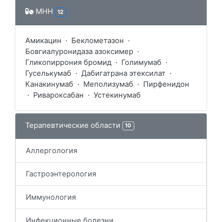
МНН
12
Амикацин
·
Беклометазон
·
Бовгиалуронидаза азоксимер
·
Гликопиррония бромид
·
Голимумаб
·
Гуселькумаб
·
Дабигатрана этексилат
·
Канакинумаб
·
Меполизумаб
·
Пирфенидон
·
Ривароксабан
·
Устекинумаб
Терапевтические области
10
Аллергология
Гастроэнтерология
Иммунология
Инфекционные болезни