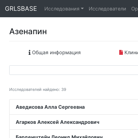
GRLSBASE
Исследования
Исследователи
Ор
Азенапин
Общая информация
Клини
Исследователей найдено: 39
Аведисова Алла Сергеевна
Агарков Алексей Александрович
Барденштейн Леонид Михайлович