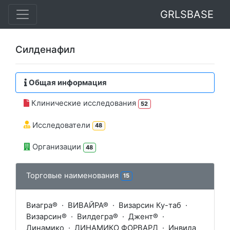
GRLSBASE
Силденафил
Общая информация
Клинические исследования
52
Исследователи
48
Организации
48
Торговые наименования
15
Виагра®
·
ВИВАЙРА®
·
Визарсин Ку-таб
·
Визарсин®
·
Вилдегра®
·
Джент®
·
Динамико
·
ДИНАМИКО ФОРВАРД
·
Инвида