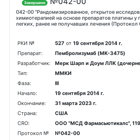
№042-00
Завершено
042-00 "Рандомизированное, открытое исследов
химиотерапией на основе препаратов платины у
легких, ранее не получавших лечения (Протокол 
РКИ №
527
от
19 сентября 2014 г.
Препарат:
Пембролизумаб (MK-3475)
Разработчик:
Мерк Шарп и Доум ЛЛК (дочернее
Тип:
ММКИ
Фаза:
III
Начало:
19 сентября 2014 г.
Окончание:
31 марта 2023 г.
Страна:
США
CRO:
ООО "МСД Фармасьютикалс", 1190
Протокол №
№042-00