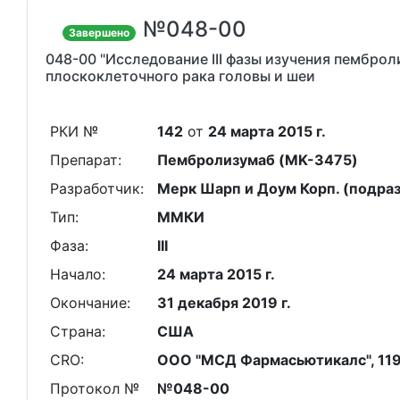
№048-00
Завершено
048-00 "Исследование III фазы изучения пембро
плоскоклеточного рака головы и шеи
РКИ №
142
от
24 марта 2015 г.
Препарат:
Пембролизумаб (MK-3475)
Разработчик:
Мерк Шарп и Доум Корп. (подраз
Тип:
ММКИ
Фаза:
III
Начало:
24 марта 2015 г.
Окончание:
31 декабря 2019 г.
Страна:
США
CRO:
ООО "МСД Фармасьютикалс", 1190
Протокол №
№048-00