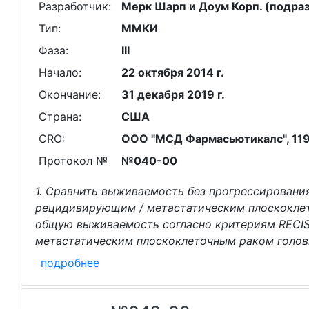
Разработчик:
Мерк Шарп и Доум Корп. (подраз
Тип:
ММКИ
Фаза:
III
Начало:
22 октября 2014 г.
Окончание:
31 декабря 2019 г.
Страна:
США
CRO:
ООО "МСД Фармасьютикалс", 1190
Протокол №
№040-00
1. Сравнить выживаемость без прогрессирования
рецидивирующим / метастатическим плоскоклет
общую выживаемость согласно критериям RECIST
метастатическим плоскоклеточным раком голов
подробнее