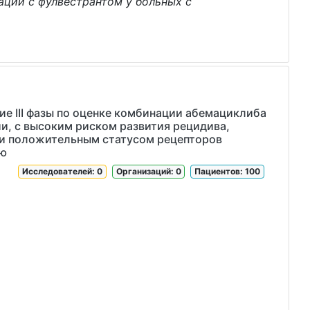
ации с фулвестрантом у больных с
е III фазы по оценке комбинации абемациклиба
и, с высоким риском развития рецидива,
 и положительным статусом рецепторов
ию
Исследователей: 0
Организаций: 0
Пациентов: 100