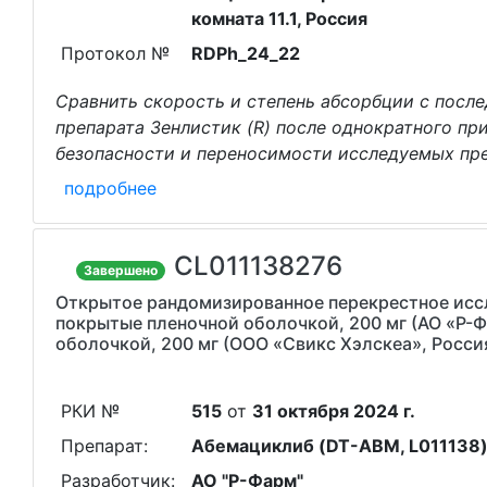
комната 11.1, Россия
Протокол №
RDPh_24_22
Cравнить скорость и степень абсорбции с посл
препарата Зенлистик (R) после однократного пр
безопасности и переносимости исследуемых пре
подробнее
CL011138276
Завершено
Открытое рандомизированное перекрестное иссл
покрытые пленочной оболочкой, 200 мг (АО «Р-Ф
оболочкой, 200 мг (ООО «Свикс Хэлскеа», Росси
РКИ №
515
от
31 октября 2024 г.
Препарат:
Абемациклиб (DT-ABM, L011138
Разработчик:
АО "Р-Фарм"