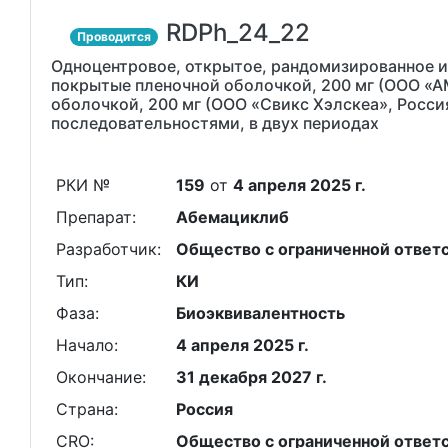
RDPh_24_22
Проводится
Одноцентровое, открытое, рандомизированное и
покрытые пленочной оболочкой, 200 мг (ООО «А
оболочкой, 200 мг (ООО «Свикс Хэлскеа», Росс
последовательностями, в двух периодах
РКИ №
159
от
4 апреля 2025 г.
Препарат:
Абемациклиб
Разработчик:
Общество с ограниченной ответ
Тип:
КИ
Фаза:
Биоэквивалентность
Начало:
4 апреля 2025 г.
Окончание:
31 декабря 2027 г.
Страна:
Россия
CRO:
Общество с ограниченной ответст