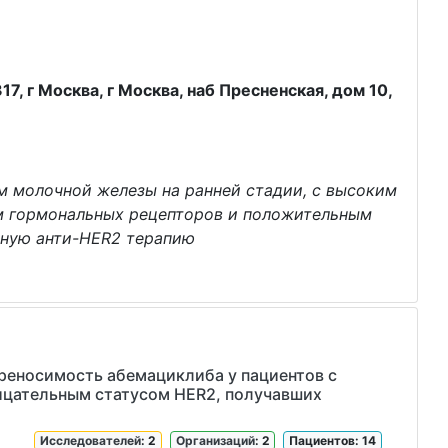
, г Москва, г Москва, наб Пресненская, дом 10,
м молочной железы на ранней стадии, с высоким
м гормональных рецепторов и положительным
тную анти-HER2 терапию
ереносимость абемациклиба у пациентов с
ицательным статусом HER2, получавших
Исследователей
: 2
Организаций
: 2
Пациентов: 14