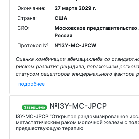
Окончание:
27 марта 2029 г.
Страна:
США
CRO:
Московское представительство Ак
Россия
Протокол №
№I3Y-MC-JPCW
Оценка комбинации абемациклиба со стандартно
риском развития рецидива, поражением регион
статусом рецепторов эпидермального фактора р
подробнее
№I3Y-MC-JPCP
Завершено
I3Y-MC-JPCP "Открытое рандомизированное иссле
метастатическим раком молочной железы с пол
предшествующую терапию