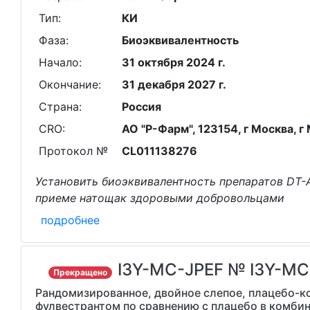
Тип:
КИ
Фаза:
Биоэквивалентность
Начало:
31 октября 2024 г.
Окончание:
31 декабря 2027 г.
Страна:
Россия
CRO:
АО "Р-Фарм", 123154, г Москва, г 
Протокол №
CL011138276
Установить биоэквивалентность препаратов DT-
приеме натощак здоровыми добровольцами
подробнее
I3Y-MC-JPEF № I3Y-MC
Прекращено
Рандомизированное, двойное слепое, плацебо-ко
фулвестрантом по сравнению с плацебо в комби