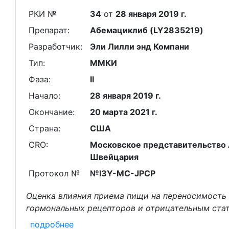
РКИ №
34
от
28 января 2019 г.
Препарат:
Абемациклиб (LY2835219)
Разработчик:
Эли Лилли энд Компани
Тип:
ММКИ
Фаза:
II
Начало:
28 января 2019 г.
Окончание:
20 марта 2021 г.
Страна:
США
CRO:
Московское представительство Ак
Швейцария
Протокол №
№I3Y-MC-JPCP
Оценка влияния приема пищи на переносимость
гормональных рецепторов и отрицательным ст
подробнее