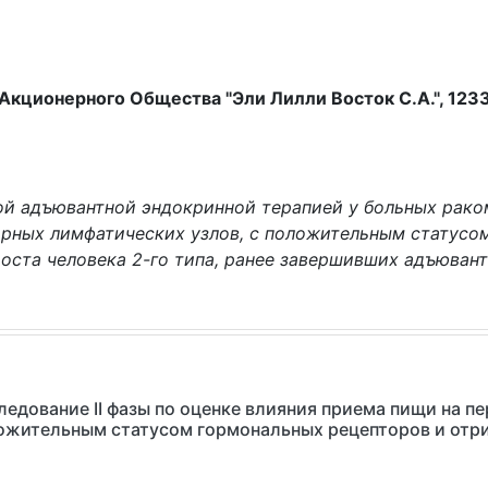
ционерного Общества "Эли Лилли Восток С.А.", 123317
й адъювантной эндокринной терапией у больных рако
арных лимфатических узлов, с положительным статусо
оста человека 2-го типа, ранее завершивших адъюван
дование II фазы по оценке влияния приема пищи на п
ожительным статусом гормональных рецепторов и отр