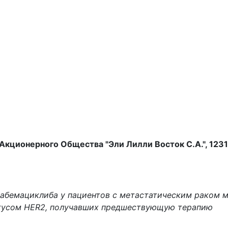
ционерного Общества "Эли Лилли Восток С.А.", 123112
 абемациклиба у пациентов с метастатическим раком 
атусом HER2, получавших предшествующую терапию