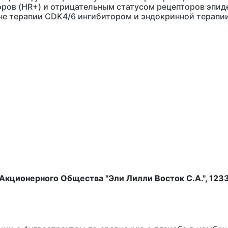
ов (HR+) и отрицательным статусом рецепторов эпиде
оне терапии CDK4/6 ингибитором и эндокринной терап
ционерного Общества "Эли Лилли Восток С.А.", 123317