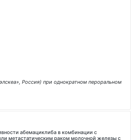
элскеа», Россия) при однократном пероральном
тивности абемациклиба в комбинации с
 или метастатическим раком молочной железы с