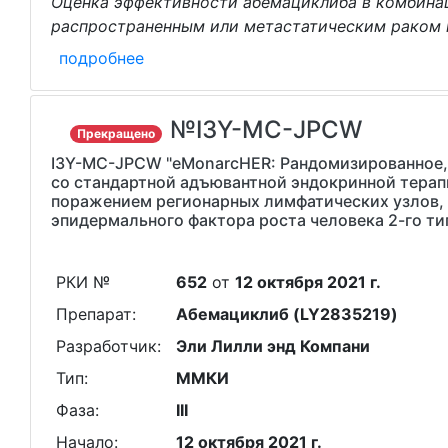
Оценка эффективности абемациклиба в комбинац
распространенным или метастатическим раком
подробнее
№I3Y-MC-JPCW
Прекращено
I3Y-MC-JPCW "eMonarcHER: Рандомизированное, 
со стандартной адъювантной эндокринной терап
поражением регионарных лимфатических узлов,
эпидермального фактора роста человека 2-го т
РКИ №
652
от
12 октября 2021 г.
Препарат:
Абемациклиб (LY2835219)
Разработчик:
Эли Лилли энд Компани
Тип:
ММКИ
Фаза:
III
Начало:
12 октября 2021 г.