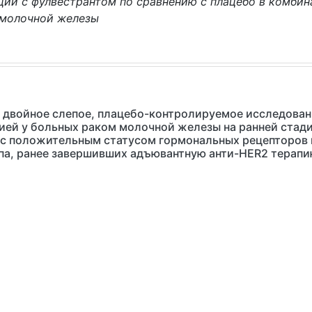
ии с фулвестрантом по сравнению с плацебо в комбин
 молочной железы
двойное слепое, плацебо-контролируемое исследовани
ией у больных раком молочной железы на ранней стади
 с положительным статусом гормональных рецепторов
ипа, ранее завершивших адъювантную анти-HER2 терап