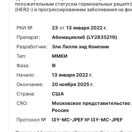
положительным статусом гормональных рецептор
(HER2-) и прогрессированием заболевания на ф
РКИ №
23
от
13 января 2022 г.
Препарат:
Абемациклиб (LY2835219)
Разработчик:
Эли Лилли энд Компани
Тип:
ММКИ
Фаза:
III
Начало:
13 января 2022 г.
Окончание:
20 ноября 2025 г.
Страна:
США
CRO:
Московское представительство Ак
Россия
Протокол №
I3Y-MC-JPEF № I3Y-MC-JPEF