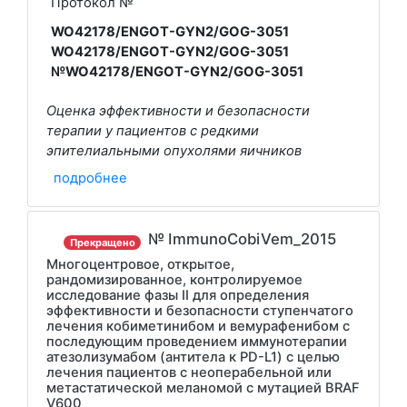
Протокол №
WO42178/ENGOT-GYN2/GOG-3051
WO42178/ENGOT-GYN2/GOG-3051
№WO42178/ENGOT-GYN2/GOG-3051
Оценка эффективности и безопасности
терапии у пациентов с редкими
эпителиальными опухолями яичников
подробнее
№ ImmunoCobiVem_2015
Прекращено
Многоцентровое, открытое,
рандомизированное, контролируемое
исследование фазы II для определения
эффективности и безопасности ступенчатого
лечения кобиметинибом и вемурафенибом с
последующим проведением иммунотерапии
атезолизумабом (антитела к PD-L1) с целью
лечения пациентов с неоперабельной или
метастатической меланомой с мутацией BRAF
V600