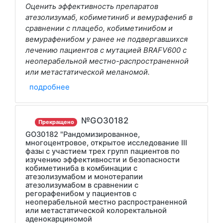
Оценить эффективность препаратов
атезолизумаб, кобиметиниб и вемурафениб в
сравнении с плацебо, кобиметинибом и
вемурафенибом у ранее не подвергавшихся
лечению пациентов с мутацией BRAFV600 с
неоперабельной местно-распространенной
или метастатической меланомой.
подробнее
№GO30182
Прекращено
GO30182 "Рандомизированное,
многоцентровое, открытое исследование III
фазы с участием трех групп пациентов по
изучению эффективности и безопасности
кобиметиниба в комбинации с
атезолизумабом и монотерапии
атезолизумабом в сравнении с
регорафенибом у пациентов с
неоперабельной местно распространенной
или метастатической колоректальной
аденокарциномой