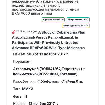
пембролизумаб у пациентов, ранее не
подвергавшихся лечению, с
прогрессирующей меланомой с геном
BRAFV600 дикого типа
Организаций
: 4
Пациентов: 120
Исследователей
: 4
ClinicalTrials.gov
A Study of Cobimetinib Plus
Atezolizumab Versus Pembrolizumab in
Participants With Previously Untreated
Advanced BRAFv600 Wild-Type Melanoma
РКИ №
588
от
13 ноября 2017 г.
Препарат:
Атезолизумаб (RO5541267, Тецентрик) +
Кобиметиниб (RO5514041, Котеллик)
Разработчик:
Ф.Хоффманн-Ля Рош Лтд.
Тип:
ММКИ
Фаза:
III
Начало:
13 ноября 2017 г.