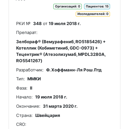
Организаций: 0
Пациентов: 15
Исследователей: 0
РКИ №
348
от
19 июля 2018 г.
Препарат:
Зелбораф® (Вемурафениб, RO5185426) +
Котеллик (Кобиметиниб, GDC-0973) +
Тецентрик® (Атезолизумаб, MPDL3280A,
RO5541267)
Разработчик:
Ф. Хоффманн-Ля Рош Лтд
Тип:
ММКИ
Фаза:
II
Начало:
19 июля 2018 г.
Окончание:
31 марта 2020 г.
Страна:
Швейцария
CRO: