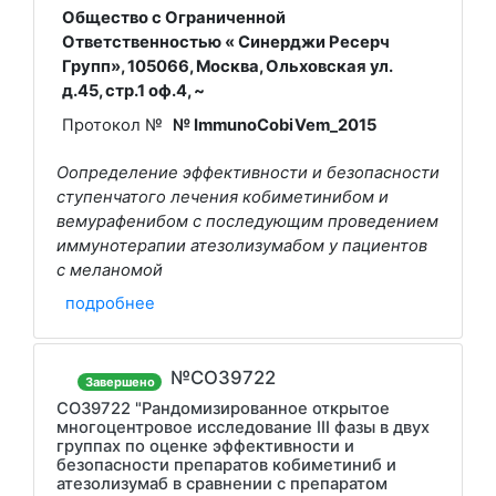
Общество с Ограниченной
Ответственностью « Синерджи Ресерч
Групп», 105066, Москва, Ольховская ул.
д.45, стр.1 оф.4, ~
Протокол №
№ ImmunoCobiVem_2015
Оопределение эффективности и безопасности
ступенчатого лечения кобиметинибом и
вемурафенибом с последующим проведением
иммунотерапии атезолизумабом у пациентов
с меланомой
подробнее
№CO39722
Завершено
CO39722 "Рандомизированное открытое
многоцентровое исследование III фазы в двух
группах по оценке эффективности и
безопасности препаратов кобиметиниб и
атезолизумаб в сравнении с препаратом