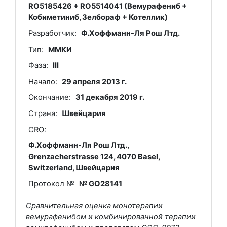
RO5185426 + RO5514041 (Вемурафениб +
Кобиметиниб, Зелбораф + Котеллик)
Разработчик:
Ф.Хоффманн-Ля Рош Лтд.
Тип:
ММКИ
Фаза:
III
Начало:
29 апреля 2013 г.
Окончание:
31 декабря 2019 г.
Страна:
Швейцария
CRO:
Ф.Хоффманн-Ля Рош Лтд.,
Grenzacherstrasse 124, 4070 Basel,
Switzerland, Швейцария
Протокол №
№ GO28141
Сравнительная оценка монотерапии
вемурафенибом и комбинированной терапии