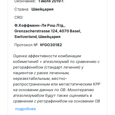
Окончание:
1 июля 2019 г.
Страна:
Швейцария
CRO:
Ф.Хоффманн-Ля Рош Лтд.,
Grenzacherstrasse 124, 4070 Basel,
Switzerland, Швейцария
Протокол №
№GO30182
Оценка эффективности комбинации
кобиметиниб + атезолизумаб по сравнению с
регорафенибом (стандарт лечения) у
пациентов с ранее леченным,
нерезектабельным, местно-
распространенным или метастатическим КРР
на основании данных по ОВ. Монотерапию
атезолизумабом будут также оценивать в
сравнении с регорафенибом на основании ОВ
подробнее