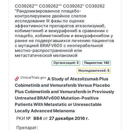
CO39262"" CO39262"" CO39262" CO39262
"Рандомизированное плацебо-
контролируемое двойное слепое
исследование III фазы по оценке
эффективности препаратов атезолизумаб,
кобиметиниб и вемурафениб в сравнении с
плацебо, кобиметинибом и вемурафенибом у
ранее не подвергавшихся лечению пациентов
с мутацией BRAFV600 с неоперабельной
местно-распространенной или
метастатической меланомой
Организаций
: 5
Пациентов: 140
Исследователей
: 5
ClinicalTrials.gov
A Study of Atezolizumab Plus
Cobimetinib and Vemurafenib Versus Placebo
Plus Cobimetinib and Vemurafenib in Previously
Untreated BRAFv600 Mutation-Positive
Patients With Metastatic or Unresectable
Locally Advanced Melanoma
РКИ №
884
от
27 декабря 2016 г.
Препарат: