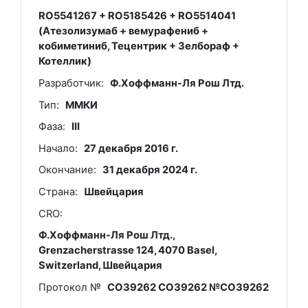
RO5541267 + RO5185426 + RO5514041
(Атезолизумаб + вемурафениб +
кобиметиниб, Тецентрик + Зелбораф +
Котеллик)
Разработчик:
Ф.Хоффманн-Ля Рош Лтд.
Тип:
ММКИ
Фаза:
III
Начало:
27 декабря 2016 г.
Окончание:
31 декабря 2024 г.
Страна:
Швейцария
CRO:
Ф.Хоффманн-Ля Рош Лтд.,
Grenzacherstrasse 124, 4070 Basel,
Switzerland, Швейцария
Протокол №
CO39262 CO39262 №CO39262