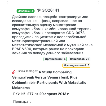
№ GO28141
Завершено
Двойное слепое, плацебо-контролируемое
исследование III фазы, направленное на
сравнительную оценку монотерапии
вемурафенибом и комбинированной терапии
вемурафенибом и препаратом GDC-0973,
проводимой пациентам с неоперабельной
местнораспространенной или
метастатической меланомой с мутацией гена
BRAF V600, которые ранее не проходили
лечения по поводу данного заболевания
Организаций
: 5
Пациентов: 72
Исследователей
: 5
ClinicalTrials.gov
A Study Comparing
Vemurafenib Versus Vemurafenib Plus
Cobimetinib in Participants With Metastatic
Melanoma
РКИ №
277
от
29 апреля 2013 г.
Препарат: