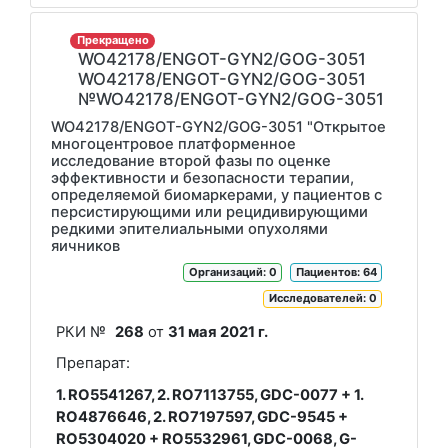
Прекращено
WO42178/ENGOT-GYN2/GOG-3051
WO42178/ENGOT-GYN2/GOG-3051
№WO42178/ENGOT-GYN2/GOG-3051
WO42178/ENGOT-GYN2/GOG-3051 "Открытое
многоцентровое платформенное
исследование второй фазы по оценке
эффективности и безопасности терапии,
определяемой биомаркерами, у пациентов с
персистирующими или рецидивирующими
редкими эпителиальными опухолями
яичников
Организаций: 0
Пациентов: 64
Исследователей: 0
РКИ №
268
от
31 мая 2021 г.
Препарат:
1. RO5541267, 2. RO7113755, GDC-0077 + 1.
RO4876646, 2. RO7197597, GDC-9545 +
RO5304020 + RO5532961, GDC-0068, G-