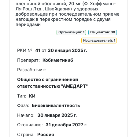
пленочной оболочкой, 20 мг (Ф. Хоффманн-
Ля Рош Лтд., Швейцария) у здоровых
добровольцев при последовательном приеме
натощак в перекрестном порядке с двумя
периодами
Организаций
: 1
Пациентов: 30
Исследователей
: 1
РКИ №
41
от
30 января 2025 г.
Препарат:
Кобиметиниб
Разработчик:
Общество с ограниченной
ответственностью "АМЕДАРТ"
Тип:
КИ
Фаза:
Биоэквивалентность
Начало:
30 января 2025 г.
Окончание:
31 декабря 2027 г.
Страна:
Россия