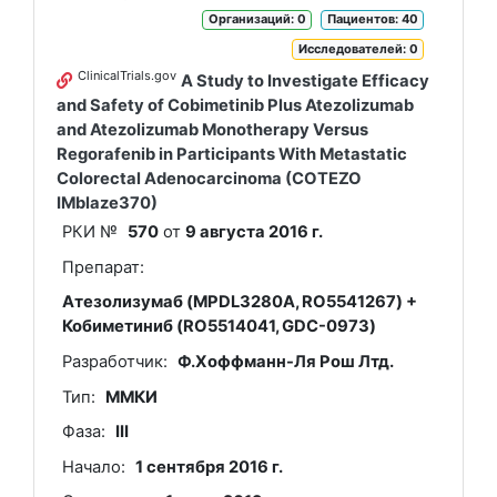
Организаций: 0
Пациентов: 40
Исследователей: 0
ClinicalTrials.gov
A Study to Investigate Efficacy
and Safety of Cobimetinib Plus Atezolizumab
and Atezolizumab Monotherapy Versus
Regorafenib in Participants With Metastatic
Colorectal Adenocarcinoma (COTEZO
IMblaze370)
РКИ №
570
от
9 августа 2016 г.
Препарат:
Атезолизумаб (MPDL3280A, RO5541267) +
Кобиметиниб (RO5514041, GDC-0973)
Разработчик:
Ф.Хоффманн-Ля Рош Лтд.
Тип:
ММКИ
Фаза:
III
Начало:
1 сентября 2016 г.