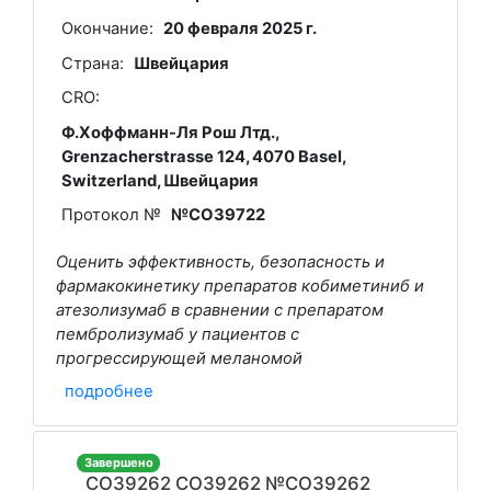
Окончание:
20 февраля 2025 г.
Страна:
Швейцария
CRO:
Ф.Хоффманн-Ля Рош Лтд.,
Grenzacherstrasse 124, 4070 Basel,
Switzerland, Швейцария
Протокол №
№CO39722
Оценить эффективность, безопасность и
фармакокинетику препаратов кобиметиниб и
атезолизумаб в сравнении с препаратом
пембролизумаб у пациентов с
прогрессирующей меланомой
подробнее
Завершено
CO39262 CO39262 №CO39262