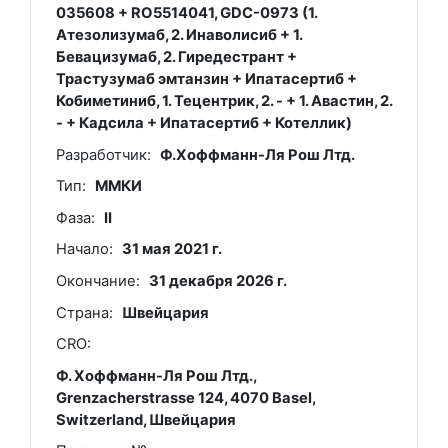
035608 + RO5514041, GDC-0973 (1.
Атезолизумаб, 2. Инаволисиб + 1.
Бевацизумаб, 2. Гиредестрант +
Трастузумаб эмтанзин + Ипатасертиб +
Кобиметиниб, 1. Тецентрик, 2. - + 1. Авастин, 2.
- + Кадсила + Ипатасертиб + Котеллик)
Разработчик:
Ф.Хоффманн-Ля Рош Лтд.
Тип:
ММКИ
Фаза:
II
Начало:
31 мая 2021 г.
Окончание:
31 декабря 2026 г.
Страна:
Швейцария
CRO:
Ф. Хоффманн-Ля Рош Лтд.,
Grenzacherstrasse 124, 4070 Basel,
Switzerland, Швейцария