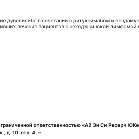
е дувелисиба в сочетании с ритуксимабом и бендамуст
ивших лечение пациентов с неходжкинской лимфомой н
граниченной ответственностью «Ай Эн Си Ресерч ЮКей
, д. 10, стр. 4, ~