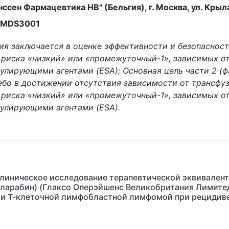
ен Фармацевтика НВ" (Бельгия), г. Москва, ул. Крылатс
7MDS3001
ания заключается в оценке эффективности и безопаснос
риска «низкий» или «промежуточный-1», зависимых от
лирующими агентами (ESA); Основная цель части 2 (фаз
ебо в достижении отсутствия зависимости от трансфу
риска «низкий» или «промежуточный-1», зависимых от
мулирующими агентами (ESA).
линическое исследование терапевтической эквивалент
еларабин) (Глаксо Оперэйшенс Великобритания Лимитед
 Т-клеточной лимфобластной лимфомой при рецидиве