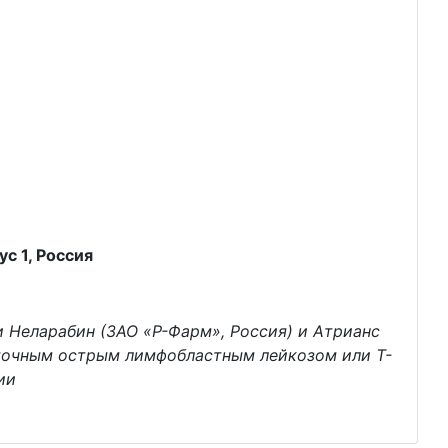
с 1, Россия
 Неларабин (ЗАО «Р-Фарм», Россия) и Атрианс
еточным острым лимфобластным лейкозом или Т-
ии