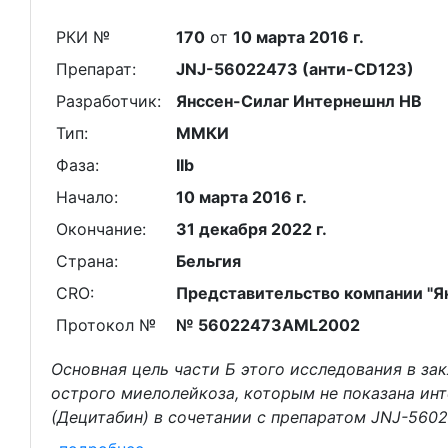
РКИ №
170
от
10 марта 2016 г.
Препарат:
JNJ-56022473 (анти-CD123)
Разработчик:
Янссен-Силаг Интернешнл НВ
Тип:
ММКИ
Фаза:
IIb
Начало:
10 марта 2016 г.
Окончание:
31 декабря 2022 г.
Страна:
Бельгия
CRO:
Представительство компании "Янсс
Протокол №
№ 56022473AML2002
Основная цель части Б этого исследования в за
острого миелолейкоза, которым не показана ин
(Децитабин) в сочетании с препаратом JNJ-560