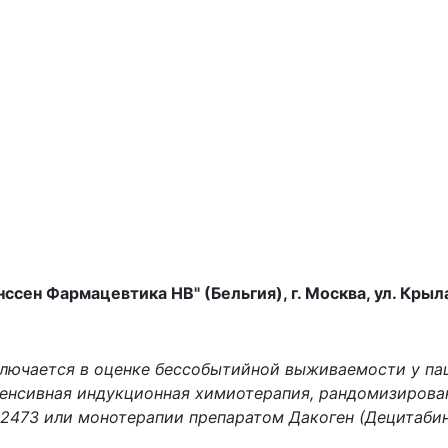
ен Фармацевтика НВ" (Бельгия), г. Москва, ул. Крылатс
ключается в оценке бессобытийной выживаемости у пац
тенсивная индукционная химиотерапия, рандомизирова
22473 или монотерапии препаратом Дакоген (Децитабин