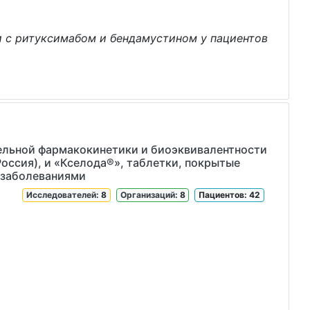
и с ритуксимабом и бендамустином у пациентов
ельной фармакокинетики и биоэквивалентности
оссия), и «Кселода®», таблетки, покрытые
и заболеваниями
Исследователей
: 8
Организаций
: 8
Пациентов: 42