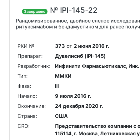
№ IPI-145-22
Завершено
Рандомизированное, двойное слепое исследовани
ритуксимабом и бендамустином для ранее получ
РКИ №
373
от
2 июня 2016 г.
Препарат:
Дувелисиб (IPI-145)
Разработчик:
Инфинити Фармасьютикалс, Инк.
Тип:
ММКИ
Фаза:
III
Начало:
9 июля 2016 г.
Окончание:
24 декабря 2020 г.
Страна:
США
CRO:
Представительство компании с о
115114, г. Москва, Летниковская ул.