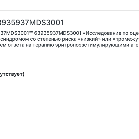
3935937MDS3001
37MDS3001"" 63935937MDS3001 «Исследование по оцен
 синдромом со степенью риска «низкий» или «промежут
ием ответа на терапию эритропоэзстимулирующими аге
утствует)