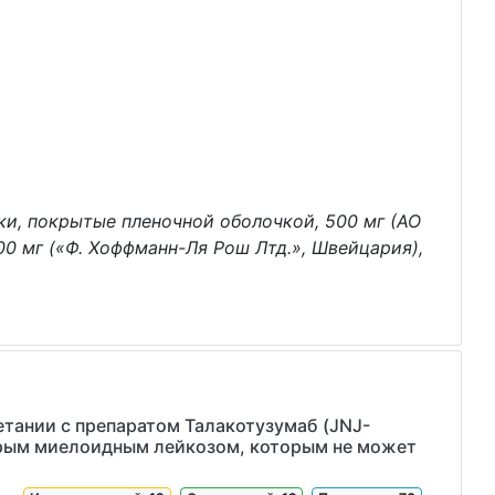
и, покрытые пленочной оболочкой, 500 мг (АО
00 мг («Ф. Хоффманн-Ля Рош Лтд.», Швейцария),
четании с препаратом Талакотузумаб (JNJ-
стрым миелоидным лейкозом, которым не может