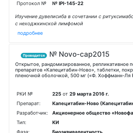
Протокол №
№ IPI-145-22
Изучение дувелисиба в сочетании с ритуксимаб
с неходжкинской лимфомой
подробнее
№ Novo-cap2015
Проводится
Открытое, рандомизированное, репликативное 
препаратов «Капецитабин-Ново», таблетки, покр
пленочной оболочкой, 500 мг («Ф. Хоффманн-Ля 
РКИ №
225
от
29 марта 2016 г.
Препарат:
Капецитабин-Ново (Капецитаби
Разработчик:
Акционерное общество «Новоф
Тип:
КИ
Фаза:
Биоэквивалентность