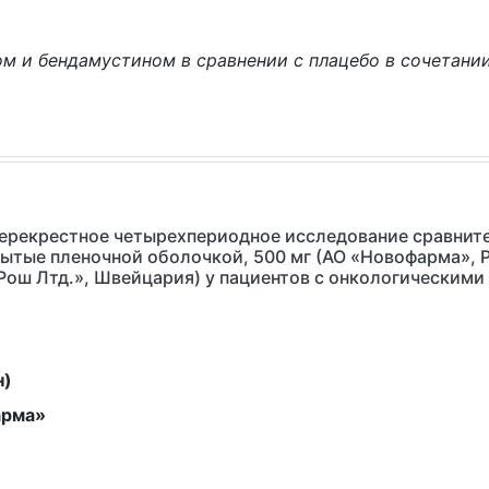
ом и бендамустином в сравнении с плацебо в сочетани
перекрестное четырехпериодное исследование сравнит
ытые пленочной оболочкой, 500 мг (АО «Новофарма», Р
Рош Лтд.», Швейцария) у пациентов с онкологическим
н)
арма»