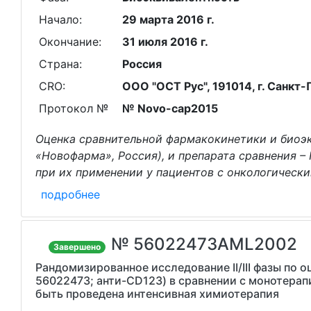
Начало:
29 марта 2016 г.
Окончание:
31 июля 2016 г.
Страна:
Россия
CRO:
ООО "ОСТ Рус", 191014, г. Санкт-
Протокол №
№ Novo-cap2015
Оценка сравнительной фармакокинетики и биоэк
«Новофарма», Россия), и препарата сравнения –
при их применении у пациентов с онкологическ
подробнее
№ 56022473AML2002
Завершено
Рандомизированное исследование II/III фазы по 
56022473; анти-CD123) в сравнении с монотера
быть проведена интенсивная химиотерапия