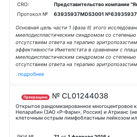
CRO:
Представительство компании "Янсс
Протокол №
63935937MDS3001 №6393593
Основная цель части 1 (фаза II) этого исследов
миелодиспластическим синдромом со степенью 
отсутствием ответа на терапию эритропоэзстиму
эффективности Иметелстата в сравнении с плац
миелодиспластическим синдромом со степенью 
отсутствием ответа на терапию эритропоэзсти
подробнее
№ CL01244038
Прекращено
Открытое рандомизированное многоцентровое к
Неларабин (ЗАО «Р-Фарм», Россия) и Атрианс (н
клеточным острым лимфобластным лейкозом или
РКИ №
71
от
1 февраля 2016 г.