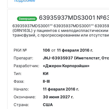
подробнее
63935937MDS3001 №6
Завершено
63935937MDS3001"" 63935937MDS3001"" 639359
(GRN163L) у пациентов с миелодиспластическим
трансфузий, с прогрессированием или отсутств
РКИ №
106
от
11 февраля 2016 г.
Препарат:
JNJ-63935937 (Иметелстат, Отс
Разработчик:
«Джерон Корпорэйшн»
Тип:
КИ
Фаза:
II-III
Начало:
11 февраля 2016 г.
Окончание:
30 июня 2027 г.
Страна:
США