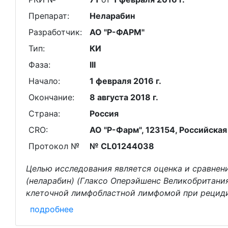
Препарат:
Неларабин
Разработчик:
АО "Р-ФАРМ"
Тип:
КИ
Фаза:
III
Начало:
1 февраля 2016 г.
Окончание:
8 августа 2018 г.
Страна:
Россия
CRO:
АО "Р-Фарм", 123154, Российская 
Протокол №
№ CL01244038
Целью исследования является оценка и сравнен
(неларабин) (Глаксо Оперэйшенс Великобритани
клеточной лимфобластной лимфомой при рециди
подробнее