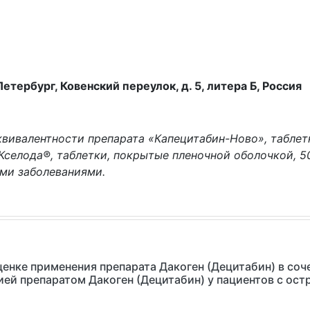
Петербург, Ковенский переулок, д. 5, литера Б, Россия
вивалентности препарата «Капецитабин-Ново», таблетк
 Кселода®, таблетки, покрытые пленочной оболочкой, 5
ими заболеваниями.
оценке применения препарата Дакоген (Децитабин) в со
пией препаратом Дакоген (Децитабин) у пациентов с о