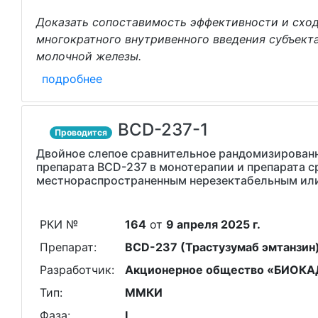
Доказать сопоставимость эффективности и сход
многократного внутривенного введения субъек
молочной железы.
подробнее
BCD-237-1
Проводится
Двойное слепое сравнительное рандомизированн
препарата BCD-237 в монотерапии и препарата с
местнораспространенным нерезектабельным ил
РКИ №
164
от
9 апреля 2025 г.
Препарат:
BCD-237 (Трастузумаб эмтанзин
Разработчик:
Акционерное общество «БИОКА
Тип:
ММКИ
Фаза:
I