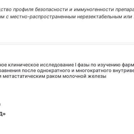
ство профиля безопасности и иммуногенности препара
там с местно-распространенным нерезектабельным ил
ое клиническое исследование I фазы по изучению фар
равнения после однократного и многократного внутриве
и метастатическим раком молочной железы
)
Д»