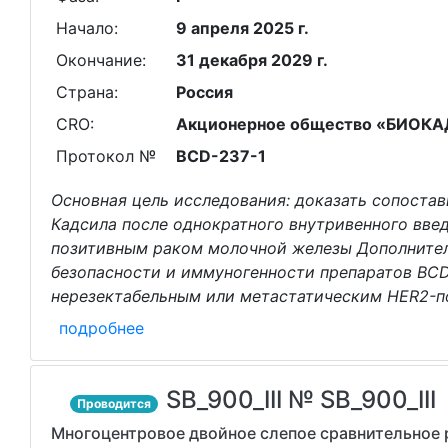
Начало:
9 апреля 2025 г.
Окончание:
31 декабря 2029 г.
Страна:
Россия
CRO:
Акционерное общество «БИОКАД», 1
Протокол №
BCD-237-1
Основная цель исследования: доказать сопоста
Кадсила после однократного внутривенного вве
позитивным раком молочной железы Дополнител
безопасности и иммуногенности препаратов BCD
нерезектабельным или метастатическим HER2-
подробнее
SB_900_III № SB_900_III
Проводится
Многоцентровое двойное слепое сравнительное 