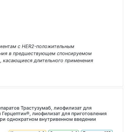
ациентам с HER2-положительным
ения в предшествующем спонсируемом
и, касающиеся длительного применения
паратов Трастузумаб, лиофилизат для
и Герцептин®, лиофилизат для приготовления
 при однократном внутривенном введении