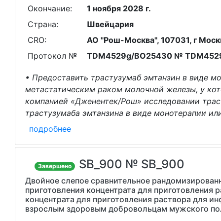
Окончание:
1 ноября 2028 г.
Страна:
Швейцария
CRO:
АО "Рош-Москва", 107031, г Москва
Протокол №
TDM4529g/BO25430 № TDM452
• Предоставить трастузумаб эмтанзин в виде м
метастатическим раком молочной железы, у ко
компанией «Дженентек/Рош» исследовании траст
трастузумаба эмтанзина в виде монотерапии ил
подробнее
SB_900 № SB_900
Завершено
Двойное слепое сравнительное рандомизированн
приготовления концентрата для приготовления ра
концентрата для приготовления раствора для ин
взрослым здоровым добровольцам мужского по