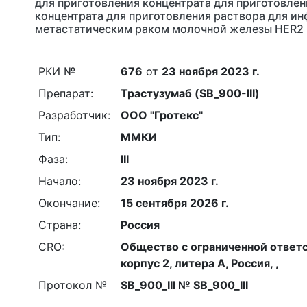
для приготовления концентрата для приготовлени
концентрата для приготовления раствора для ин
метастатическим раком молочной железы HER2
РКИ №
676
от
23 ноября 2023 г.
Препарат:
Трастузумаб (SB_900-III)
Разработчик:
ООО "Гротекс"
Тип:
ММКИ
Фаза:
III
Начало:
23 ноября 2023 г.
Окончание:
15 сентября 2026 г.
Страна:
Россия
CRO:
Общество с ограниченной ответст
корпус 2, литера А, Россия, ,
Протокол №
SB_900_III № SB_900_III