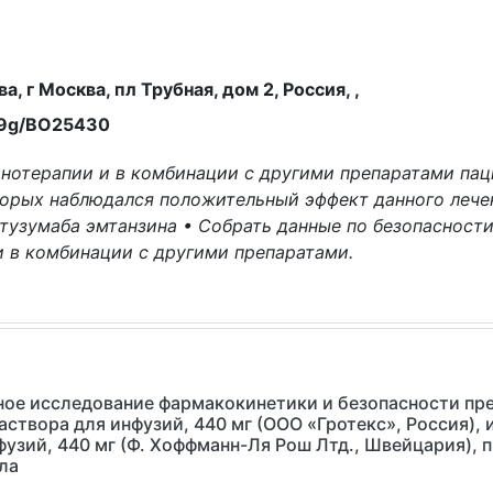
, г Москва, пл Трубная, дом 2, Россия, ,
9g/BO25430
онотерапии и в комбинации с другими препаратами п
торых наблюдался положительный эффект данного леч
узумаба эмтанзина • Собрать данные по безопасност
и в комбинации с другими препаратами.
ое исследование фармакокинетики и безопасности пре
створа для инфузий, 440 мг (ООО «Гротекс», Россия), 
фузий, 440 мг (Ф. Хоффманн-Ля Рош Лтд., Швейцария),
ла