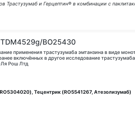
ов Трастузумаб и Герцептин® в комбинации с паклитак
 TDM4529g/BO25430
ание применения трастузумаба эмтанзина в виде моно
ранее включённых в другое исследование трастузумаба
-Ля Рош Лтд
, RO5304020), Тецентрик (RO5541267, Атезолизумаб)