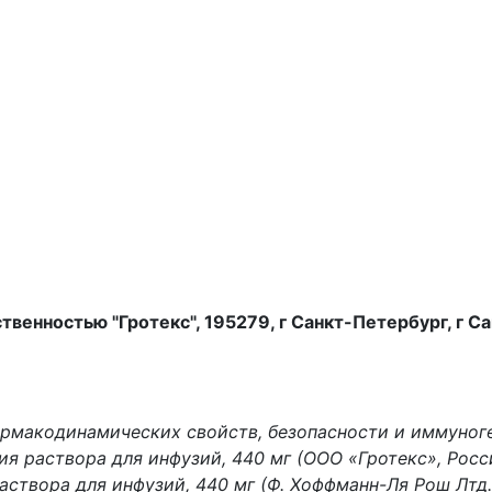
венностью "Гротекс", 195279, г Санкт-Петербург, г С
рмакодинамических свойств, безопасности и иммуноге
я раствора для инфузий, 440 мг (ООО «Гротекс», Росси
аствора для инфузий, 440 мг (Ф. Хоффманн-Ля Рош Лт