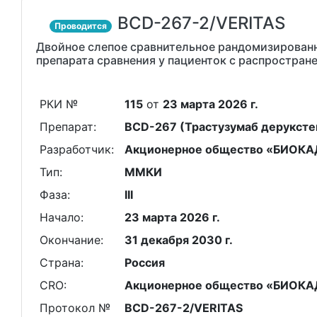
BCD-267-2/VERITAS
Проводится
Двойное слепое сравнительное рандомизированно
препарата сравнения у пациенток с распростра
РКИ №
115
от
23 марта 2026 г.
Препарат:
BCD-267 (Трастузумаб деруксте
Разработчик:
Акционерное общество «БИОКА
Тип:
ММКИ
Фаза:
III
Начало:
23 марта 2026 г.
Окончание:
31 декабря 2030 г.
Страна:
Россия
CRO:
Акционерное общество «БИОКАД», 1
Протокол №
BCD-267-2/VERITAS