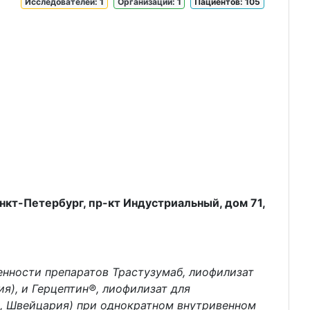
Исследователей
: 1
Организаций
: 1
Пациентов: 105
анкт-Петербург, пр-кт Индустриальный, дом 71,
нности препаратов Трастузумаб, лиофилизат
я), и Герцептин®, лиофилизат для
д., Швейцария) при однократном внутривенном