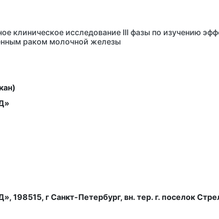
е клиническое исследование III фазы по изучению эфф
ненным раком молочной железы
кан)
Д»
98515, г Санкт-Петербург, вн. тер. г. поселок Стрельн