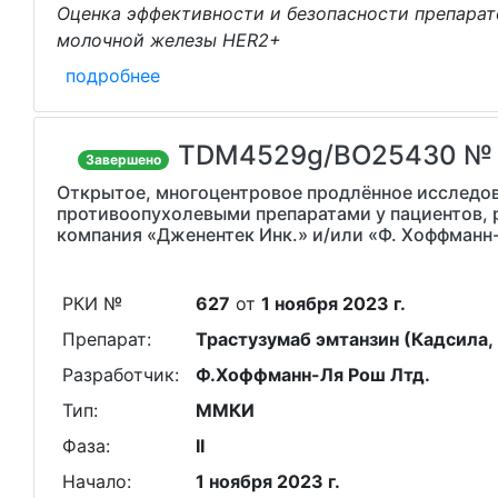
Оценка эффективности и безопасности препарат
молочной железы HER2+
подробнее
TDM4529g/BO25430 №
Завершено
Открытое, многоцентровое продлённое исследов
противоопухолевыми препаратами у пациентов, 
компания «Дженентек Инк.» и/или «Ф. Хоффманн
РКИ №
627
от
1 ноября 2023 г.
Препарат:
Трастузумаб эмтанзин (Кадсила
Разработчик:
Ф.Хоффманн-Ля Рош Лтд.
Тип:
ММКИ
Фаза:
II
Начало:
1 ноября 2023 г.