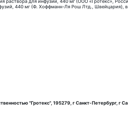
я раствора для инфузий, 440 мг (ООО «Гротекс», Росси
фузий, 440 мг (Ф. Хоффманн-Ля Рош Лтд., Швейцария), 
венностью "Гротекс", 195279, г Санкт-Петербург, г С